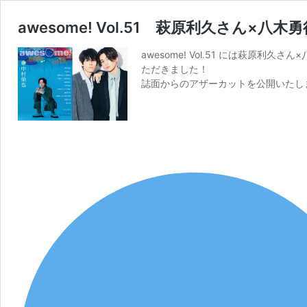
awesome! Vol.51 萩原利久さん×八
awesome! Vol.51 には萩原
ただきました！
誌面からのアザーカットを公開いたし