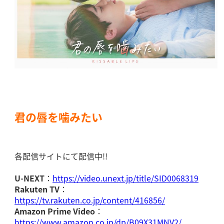
君の唇を噛みたい
各配信サイトにて配信中!!
U-NEXT
：
https://video.unext.jp/title/SID0068319
Rakuten TV
：
https://tv.rakuten.co.jp/content/416856/
Amazon Prime Video
：
https://www.amazon.co.jp/dp/B09X31MNV2/