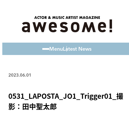
Menu
Latest News
2023.06.01
0531_LAPOSTA_JO1_Trigger01_撮
影：田中聖太郎