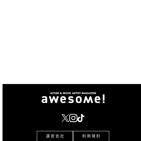
運 営 会 社
利 用 規 約