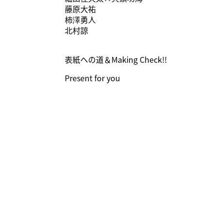
藤原大祐
柿澤勇人
北村諒
表紙への道＆Making Check!!
Present for you