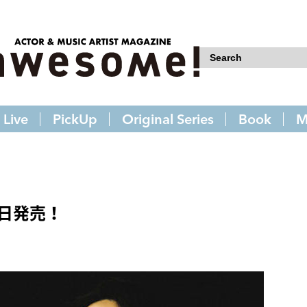
Live
PickUp
Original Series
Book
M
22日発売！