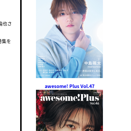
倫也さ
特集を
awesome! Plus Vol.47