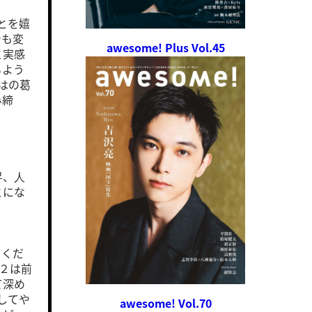
とを嬉
でも変
awesome! Plus Vol.45
と実感
るよう
はの葛
み締
昇、⼈
とにな
てくだ
n２は前
て深め
してや
awesome! Vol.70