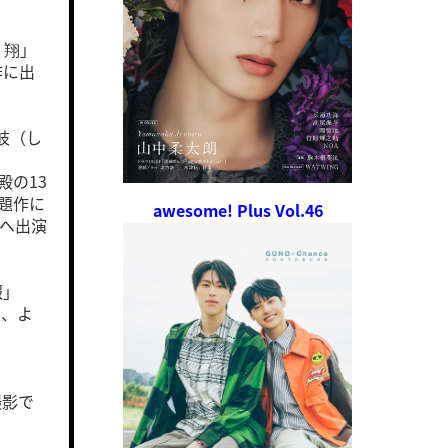
 翔」
作に出
岐（し
殿の13
話題作に
awesome! Plus Vol.46
」へ出演
報」
に、よ
撮影で