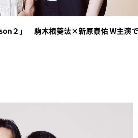
ason２」 駒木根葵汰×新原泰佑 W主演