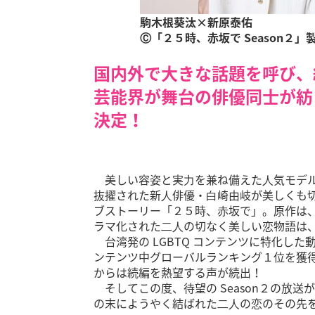
駒木根葵汰×新原泰佑
Ⓒ「２５時、赤坂で Season２」
国内外で大きな話題を呼び、
芸能界が舞台の俳優同士が紡
決定！
美しい容姿と実⼒を兼ね備えた⼈気モデル
抜擢された新⼈俳優・⽩崎由岐が美しくも
ブストーリー「２５時、⾚坂で」。原作は、累
ラマ化された⼆⼈の切なく美しい恋物語は
台湾発の LGBTQ コンテンツに特化した動
ンテンツ中グローバルランキング１位を獲
からは続編を熱望する声が続出！
そしてこの度、待望の Season２の放送
の末にようやく結ばれた⼆⼈の恋のその先