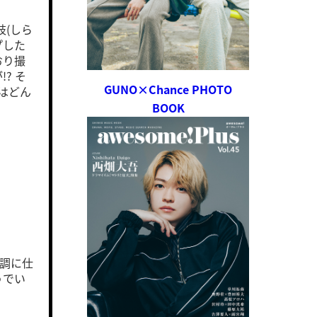
岐(しら
プした
おり撮
? そ
GUNO×Chance PHOTO
はどん
BOOK
順調に仕
うでい