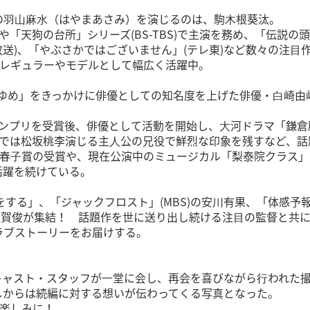
⽻⼭⿇⽔（はやまあさみ）を演じるのは、駒⽊根葵汰。
「天狗の台所」シリーズ(BS-TBS)で主演を務め、「伝説の頭
放送)、「やぶさかではございません」(テレ東)など数々の注⽬
のレギュラーやモデルとして幅広く活躍中。
のゆめ」をきっかけに俳優としての知名度を上げた俳優・⽩崎由
ランプリを受賞後、俳優として活動を開始し、⼤河ドラマ「鎌倉
TBS)では松坂桃李演じる主⼈公の兄役で鮮烈な印象を残すなど、
杉村春⼦賞の受賞や、現在公演中のミュージカル「梨泰院クラス
活躍を続けている。
恋をする」、「ジャックフロスト」(MBS)の安川有果、「体感予
の芳賀俊が集結！ 話題作を世に送り出し続ける注⽬の監督と共
ラブストーリーをお届けする。
キャスト・スタッフが⼀堂に会し、再会を喜びながら⾏われた
しからは続編に対する想いが伝わってくる写真となった。
お楽しみに！