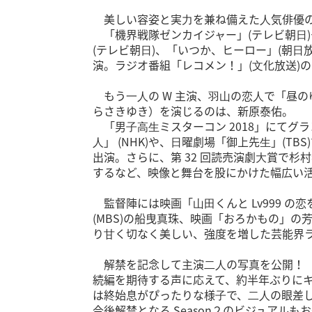
美しい容姿と実⼒を兼ね備えた⼈気俳優の
「機界戦隊ゼンカイジャー」(テレビ朝⽇)や
(テレビ朝⽇)、「いつか、ヒーロー」(朝⽇
演。ラジオ番組「レコメン！」(⽂化放送)
もう⼀⼈の W 主演、⽻⼭の恋⼈で「昼
らさきゆき）を演じるのは、新原泰佑。
「男⼦⾼⽣ミスターコン 2018」にてグ
⼈」 (NHK)や、⽇曜劇場「御上先⽣」(
出演。さらに、第 32 回読売演劇⼤賞で
するなど、映像と舞台を股にかけた幅広い
監督陣には映画「⼭⽥くんと Lv999 の
(MBS)の船曳真珠、映画「おろかもの」
り⽢く切なく美しい、強度を増した芸能界
解禁を記念して主演⼆⼈の写真を公開！
続編を期待する声に応えて、約半年ぶりに
は終始息がぴったりな様⼦で、⼆⼈の眼差
今後解禁となる Season２のビジュアルも