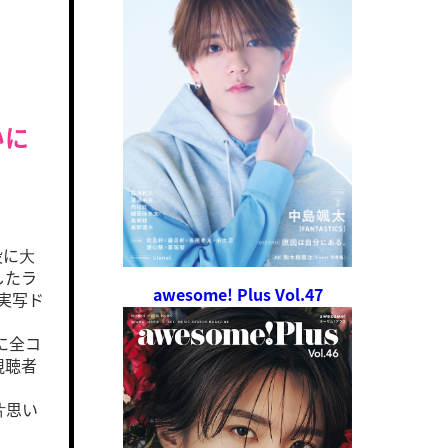
いに
役に⼤
したラ
awesome! Plus Vol.47
実写ド
に全コ
視聴者
⽚思い