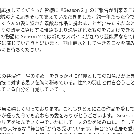
援してくださった皆様に『Season２』のご報告が出来るこ
地域の⽅に届きそして⽀えていただきました。約⼀年たった今
たくさんの愛に溢れた素敵な作品に携わることが出来たんだな
。その熱量に負けずに僕達もより洗練されたものをお届けでき
物語に Season２では新たなスパイスが加わり芸能界ならで
寧に演じていこうと思います。⽻⼭⿇⽔として⽣きる⽇々を噛
みにお待ちください。
との共演作「昼のゆめ」をきっかけに俳優としての知名度が上
演技に対する思いを胸に秘めている。憧れの⽻⼭と付き合うこ
れている⾃分を⾃覚していて…。
当に嬉しく思っております。これもひとえにこの作品を愛し
りが経った今でも変わらぬ愛をありがとうございます。 Seaso
ャリアを積んでいく中でいかにして⼆⼈の愛を積み重ね、そし
⾝も⼤好きな “舞台編”が待ち受けています。舞台での芝居も愛