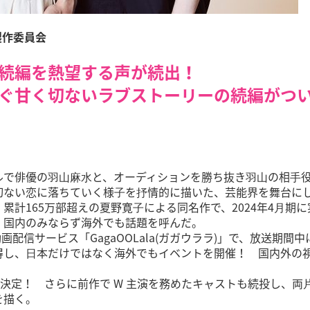
製作委員会
続編を熱望する声が続出！
ぐ甘く切ないラブ
スト
ーリーの続編がつ
で俳優の⽻⼭⿇⽔と、オーディションを勝ち抜き⽻⼭の相⼿
切ない恋に落ちていく様⼦を抒情的に描いた、芸能界を舞台に
計165万部超えの夏野寛⼦による同名作で、2024年4⽉期に
、国内のみならず海外でも話題を呼んだ。
画配信サービス「GagaOOLala(ガガウララ)」で、放送期間中
得し、⽇本だけではなく海外でもイベントを開催！ 国内外の
が決定！ さらに前作で W 主演を務めたキャストも続投し、両
を描く。