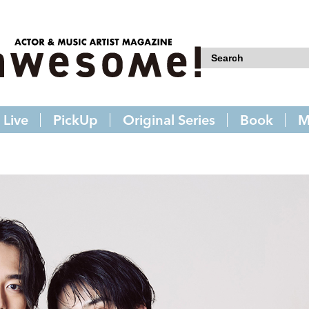
Live
PickUp
Original Series
Book
M