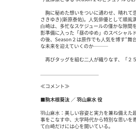
胸に秘めた想いをついに通わせ、晴れて恋⼈
さきゆき)(新原泰佑)。⼈気俳優として順
⽩崎は、多忙なスケジュールの僅かな隙間
影準備に⼊った「昼のゆめ」のスペシャルド
の後、Season２は原作でも⼈気を博す“
な未来を迎えていくのか───
再びタッグを組む⼆⼈が織りなす、「２５
＿＿＿＿＿＿＿＿＿＿＿＿
≪コメント≫
■駒⽊根葵汰 ／ ⽻⼭⿇⽔ 役
⽻⼭⿇⽔：美しい容姿と実⼒を兼ね備えた超
事をこなす中、⼤学時代から特別な思いを
て⽩崎だけには⼼を開いている。