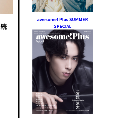
awesome! Plus SUMMER
で続
SPECIAL