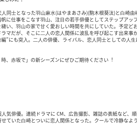
同⼠となった⽻⼭⿇⽔(はやまあさみ)(駒⽊根葵汰)と⽩崎由
⾵満帆に仕事をこなす⽻⼭、注⽬の若⼿俳優としてステップアッ
を縫い、⽻⼭の家で⽢く愛おしい時間を共にしていた。予定ど
ラマだが、そこに⼆⼈の恋⼈関係に波乱を呼び起こす出来事が!
舞台編”にも突⼊。⼆⼈の俳優、ライバル、恋⼈同⼠としての⼈⽣
時、⾚坂で」の新シーズンにぜひご期待ください︕
⼈気俳優。連続ドラマに CM、広告撮影、雑誌の表紙など、
寄せていた⽩崎とついに恋⼈関係となった。クールで冷静なよ