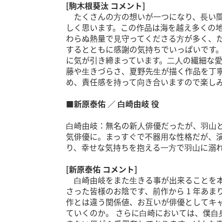
[駒⽊根葵汰 コメント]
たくさんの⽅の想いが⼀つになり、⻑い間応
しく思います。この作品は海を越え多くの
わらぬ熱量で⾒守ってくださる⽅が多く、
するとともに感謝の気持ちでいっぱいです
に気が引き締まっています。⼆⼈の繊細な愛の
藤や⽣きづらさ、夏野先⽣が描く作品を丁
め、責任感を持って向き合いますので楽し
■新原泰佑 ／ ⽩崎由岐 役
⽩崎由岐：無名の新⼈俳優だったが、⽻⼭
気俳優に。まっすぐで不器⽤な性格だが、
り、幸せな気持ちを抱える⼀⽅で⽻⼭に溺
[新原泰佑 コメント]
⽩崎由岐をまた⽣きる事が出来ることを本
さった皆様のお陰です、前作から 1 年あま
作とは違う関係値、お互いが俳優としてキ
ていくのか。 さらに⽩崎においては、僕⾃