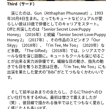
Third（サード）
演じたのは、Gun（Atthaphan Phunsawat）。1993
年10月4日生まれ。とってもキュートなビジュアルが愛
らしい彼は10歳で俳優としてのキャリアをスタート。
Offと共演したのは「Senior Secret Love:Puppy
Honey」（2016年）と続編「Senior Secret Love:Puppy
Honey 2」（2017年）、その作品のスピンオフ「Our
Skyy」（2018年）、「I’m Tee, Me Too」（2020年）な
ど多数。「The Gifted」（2018年）では、シリアスでク
ールな役を演じ話題に。キュートもクールも演じ切るこ
とが出来る実力派俳優です。繊細な目の動き、指先の動
きでも目を奪うお芝居は圧巻。「I’m Tee, Me Too」にも
出演を果たした愛犬の“Bibi”がとてつもなくかわいいで
す。
そして前半はあまりの女たらし、さらにThirdへのひ
どい仕打ちをするKhai。最初は憎さで震えましたが
（笑）、彼目線で描かれる後半ではとてつもなく愛おし
く感じた人も多いはず。