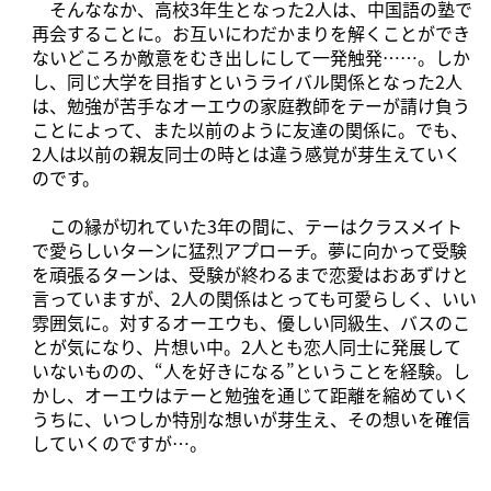
そんななか、高校3年生となった2人は、中国語の塾で
再会することに。お互いにわだかまりを解くことができ
ないどころか敵意をむき出しにして一発触発……。しか
し、同じ大学を目指すというライバル関係となった2人
は、勉強が苦手なオーエウの家庭教師をテーが請け負う
ことによって、また以前のように友達の関係に。でも、
2人は以前の親友同士の時とは違う感覚が芽生えていく
のです。
この縁が切れていた3年の間に、テーはクラスメイト
で愛らしいターンに猛烈アプローチ。夢に向かって受験
を頑張るターンは、受験が終わるまで恋愛はおあずけと
言っていますが、2人の関係はとっても可愛らしく、いい
雰囲気に。対するオーエウも、優しい同級生、バスのこ
とが気になり、片想い中。2人とも恋人同士に発展して
いないものの、“人を好きになる”ということを経験。し
かし、オーエウはテーと勉強を通じて距離を縮めていく
うちに、いつしか特別な想いが芽生え、その想いを確信
していくのですが…。