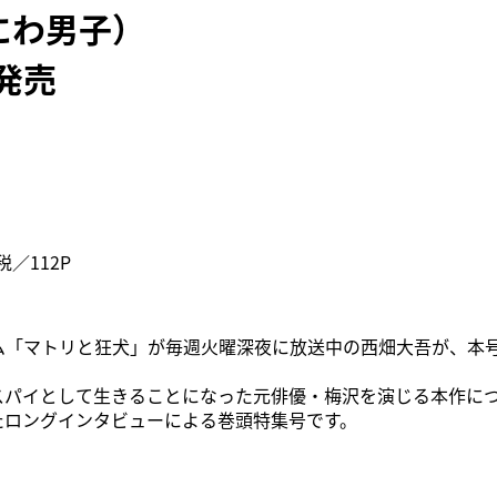
にわ男子）
日発売
+税／112P
ム「マトリと狂犬」が毎週火曜深夜に放送中の西畑大吾が、本
スパイとして生きることになった元俳優・梅沢を演じる本作に
たロングインタビューによる巻頭特集号です。