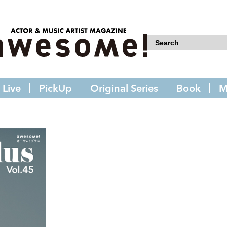
Live
PickUp
Original Series
Book
M