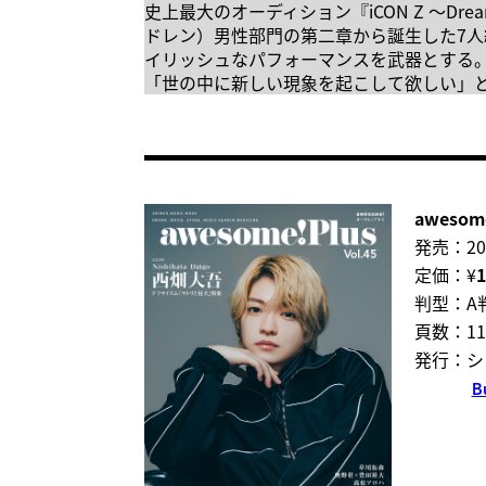
史上最大のオーディション『iCON Z ～Drea
ドレン）男性部門の第二章から誕生した7人
イリッシュなパフォーマンスを武器とする。 
「世の中に新しい現象を起こして欲しい」
awesome
発売：20
定価：¥
1
判型：A
頁数：11
発行：シ
B