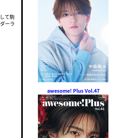
として駒
ンダーラ
awesome! Plus Vol.47