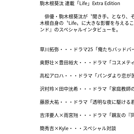
駒木根葵汰 連載「Life」Extra Edition
俳優・駒木根葵汰が〝聞き手〟となり、その
木根自身の〝Life〟に大きな影響を与え
ンド』のスペシャルインタビューを。
草川拓弥・・・ドラマ25「俺たちバッドバ
奥野壮×豊田裕大・・・ドラマ「コスメティッ
髙松アロハ・・・ドラマ「パンダより恋が
沢村玲×田中洸希・・・ドラマ「家庭教師
藤原大祐・・・ドラマ「透明な夜に駆ける
吉澤要人×雨宮翔・・・ドラマ「親友の『
簡秀吉×Kyle・・・スペシャル対談