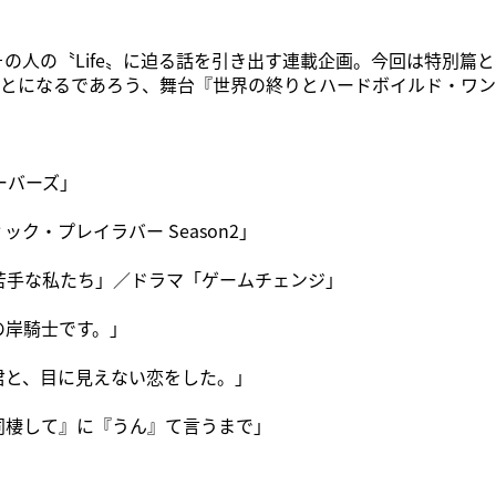
人の〝Life〟に迫る話を引き出す連載企画。今回は特別篇
ることになるであろう、舞台『世界の終りとハードボイルド・ワ
ーバーズ」
ク・プレイラバー Season2」
苦手な私たち」／ドラマ「ゲームチェンジ」
の岸騎士です。」
君と、目に見えない恋をした。」
同棲して』に『うん』て言うまで」