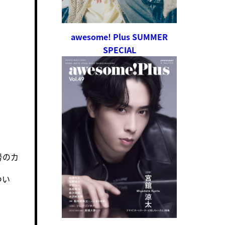
awesome! Plus SUMMER
SPECIAL
号のカ
つい