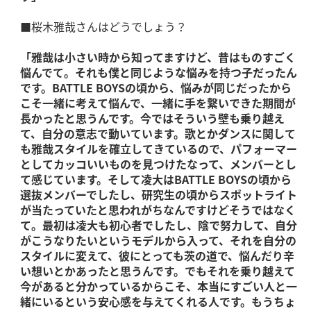
■桜木雅哉さんはどうでしょう？
「雅哉は小さい時から知ってますけど、昔はものすごく
悩んでて。それも僕と同じような悩みを持つ子だったん
です。BATTLE BOYSの頃から、悩みが同じだったから
こそ一緒に考えて悩んで、一緒に手を繋いできた期間が
長かったと思うんです。今ではそういう壁も乗り越え
て、自分の意志で動いています。歌とかダンスに関して
も雅哉スタイルを確立してきているので、パフォーマー
としてカッコいいものを見つけたなって、メンバーとし
て感じています。そして凌大はBATTLE BOYSの頃から
選抜メンバーでしたし、研究生の頃からスポットライト
が当たっていたと思われがちなんですけどそうではなく
て。最初は凌大も初心者でしたし、陰で努力して、自分
がこうなりたいというモデルから入って、それを自分の
スタイルに変えて、彼にとっても茨の道で、悩んだり辛
い想いとかあったと思うんです。でもそれを乗り越えて
今があると分かっているからこそ、本当にすごい人と一
緒にいるという安心感を与えてくれる人です。もうちょ