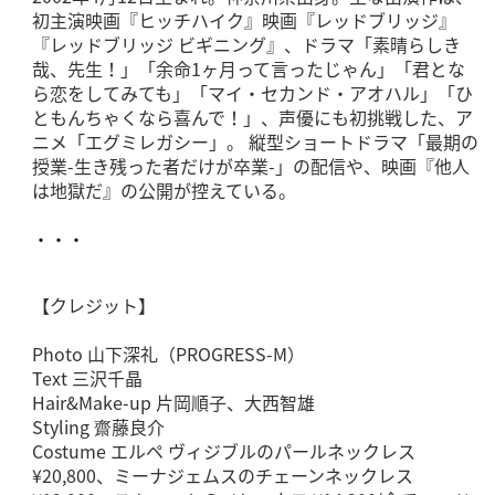
初主演映画『ヒッチハイク』映画『レッドブリッジ』
『レッドブリッジ ビギニング』、ドラマ「素晴らしき
哉、先生！」「余命1ヶ月って言ったじゃん」「君とな
ら恋をしてみても」「マイ・セカンド・アオハル」「ひ
ともんちゃくなら喜んで！」、声優にも初挑戦した、ア
ニメ「エグミレガシー」。 縦型ショートドラマ「最期の
授業-生き残った者だけが卒業-」の配信や、映画『他人
は地獄だ』の公開が控えている。
・・・
【クレジット】
Photo 山下深礼（PROGRESS-M）
Text 三沢千晶
Hair&Make-up 片岡順子、大西智雄
Styling 齋藤良介
Costume エルペ ヴィジブルのパールネックレス
¥20,800、ミーナジェムスのチェーンネックレス