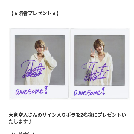
【
★読者プレゼント★
】
大倉空人
さんのサイン入りポラを2名様にプレゼントい
たします♪