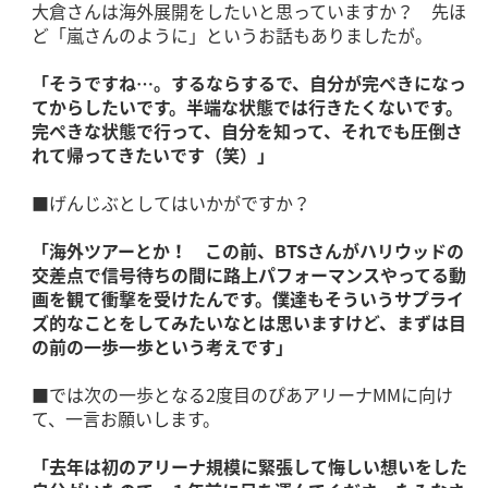
大倉さんは海外展開をしたいと思っていますか？ 先ほ
ど「嵐さんのように」というお話もありましたが。
「そうですね…。するならするで、自分が完ぺきになっ
てからしたいです。半端な状態では行きたくないです。
完ぺきな状態で行って、自分を知って、それでも圧倒さ
れて帰ってきたいです（笑）」
■げんじぶとしてはいかがですか？
「海外ツアーとか！ この前、BTSさんがハリウッドの
交差点で信号待ちの間に路上パフォーマンスやってる動
画を観て衝撃を受けたんです。僕達もそういうサプライ
ズ的なことをしてみたいなとは思いますけど、まずは目
の前の一歩一歩という考えです」
■では次の一歩となる2度目のぴあアリーナMMに向け
て、一言お願いします。
「去年は初のアリーナ規模に緊張して悔しい想いをした