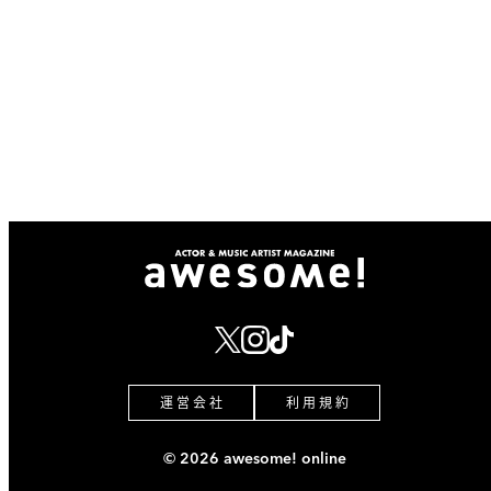
運 営 会 社
利 用 規 約
© 2026 awesome! online