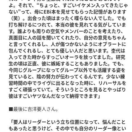
よ。それで、“ちょっと、すごいイケメン入ってきたじゃ
ない”って、母にEBi本を見せてもらった記憶があります
（笑）。出会った頃はまったく喋らない人でした。でも
打ち解けるにつれて、本当の彼を見れてる気がしていま
す。誰よりも周りの空気やメンバーのことを考えたり、
真面目に人の話を聞いてくれたり、自分の意見もちゃん
と言ってくれるし、人が傷つかないようにオブラートに
包んでくれるし、とても優しい人だと思います。杢代は
入ってきた時からすっごいオーラを放ってました。研究
生の頃は正直、彼に嫉妬することもありました。でも、
今同じグループになってグループ以外でも活躍する姿を
見ていると、陰の努力が伝わってくるんです。少ない練
習時間の中でライヴに出るとなった時に、リハーサルを
すごく頑張っていて。そういうところを見るとやっぱり
彼はすごいヤツなんだなって納得できます」
■最後に吉澤要人さん。
「要人はリーダーという立ち位置になって、悩んだこと
もあったと思うけど、その中でも自分のリーダー像とい