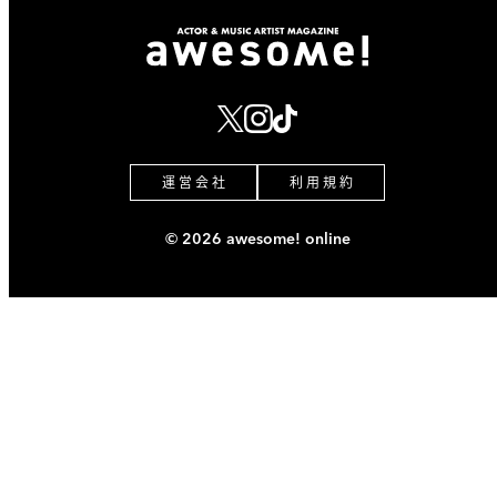
運 営 会 社
利 用 規 約
© 2026 awesome! online