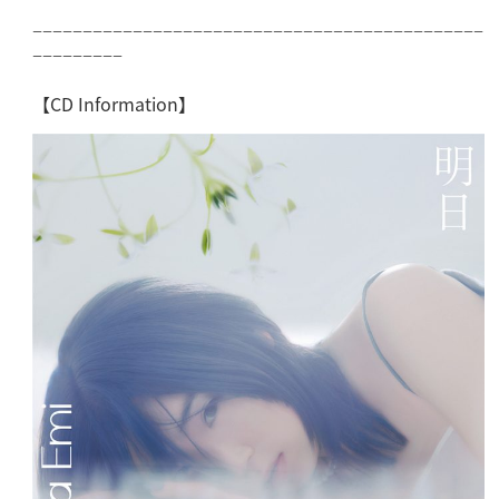
−−−−−−−−−−−−−−−−−−−−−−−−−−−−−−−−−−−−−−−−−−−−−
−−−−−−−−−
【CD Information】