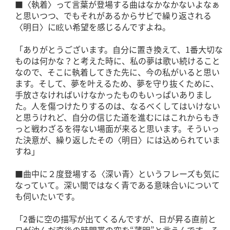
■〈執着〉って言葉が登場する曲はなかなかないよなぁ
と思いつつ、でもそれがあるからサビで繰り返される
〈明日〉に眩い希望を感じるんですよね。
「ありがとうございます。自分に置き換えて、1番大切な
ものは何かな？と考えた時に、私の夢は歌い続けること
なので、そこに執着してきた先に、今の私がいると思い
ます。そして、夢を叶えるため、夢を守り抜くために、
手放さなければいけなかったものもいっぱいありまし
た。人を傷つけたりするのは、なるべくしてはいけない
と思うけれど、自分の信じた道を進むにはこれからもき
っと戦わざるを得ない場面が来ると思います。そういっ
た決意が、繰り返したその〈明日〉には込められていま
すね」
■曲中に２度登場する〈深い青〉というフレーズも気に
なっていて。深い闇ではなく青である意味合いについて
も伺いたいです。
「2番に空の描写が出てくるんですが、日が昇る直前と
日が沈んだ直後の時間帯の空を“薄明”と言うんです。そ