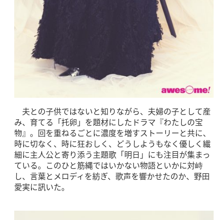
夫との子供ではないと知りながら、夫婦の子として産
み、育てる「托卵」を題材にしたドラマ『わたしの宝
物』。回を重ねるごとに濃度を増すストーリーと共に、
時に切なく、時に狂おしく、どうしようもなく優しく繊
細に主人公と寄り添う主題歌「明日」にも注目が集まっ
ている。このひと筋縄ではいかない物語といかに対峙
し、言葉とメロディを紡ぎ、歌声を響かせたのか、野田
愛実に訊いた。