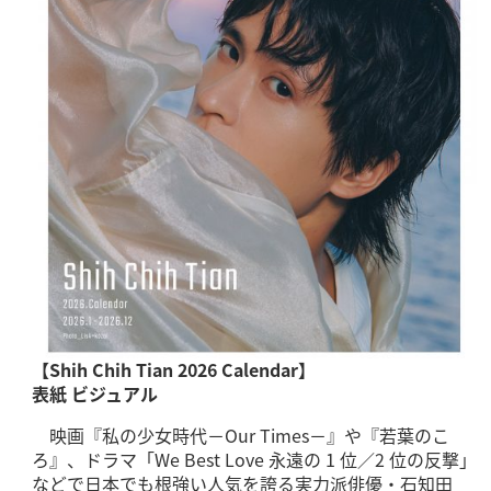
【Shih Chih Tian 2026 Calendar】
表紙 ビジュアル
映画『私の少女時代－Our Times－』や『若葉のこ
ろ』、ドラマ「We Best Love 永遠の 1 位／2 位の反撃」
などで日本でも根強い人気を誇る実力派俳優・石知田