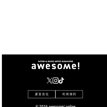
運 営 会 社
利 用 規 約
© 2026 awesome! online