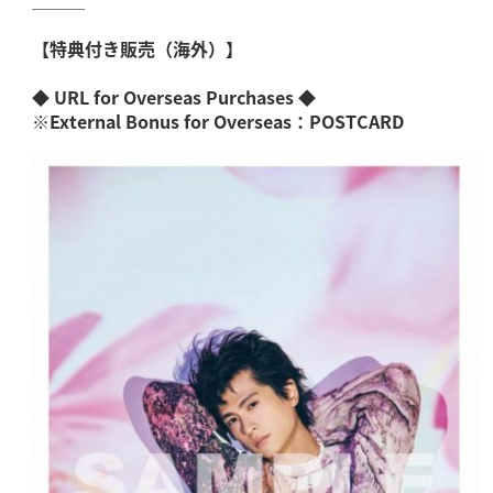
＿＿＿
【特典付き販売（海外）】
◆
URL for Overseas Purchases
◆
※
External Bonus for Overseas：POSTCARD