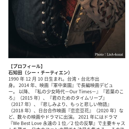
【プロフィール】
石知田（シー・チーティエン）
1990 年 12 月 10 日生まれ。台湾・台北市出
身。 2014 年、映画『軍中楽園』で長編映画デビュ
ー。 以降、『私の少女時代－Our Times－』『若葉のこ
ろ』（2015 年）、『君のためのタイムリープ』
（2017 年）、『悲しみより、もっと悲しい物語』
（2018 年）、日台合作映画『恋恋豆花』（2020 年）な
ど、数々の映画やドラマに出演。 2021 年にはドラマ
『We Best Love 永遠の 1 位／2 位の反撃』で主要キャス