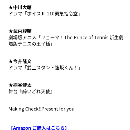
★
中川大輔
ドラマ「ボイスⅡ 110緊急指令室」
★
武内駿輔
劇場版アニメ「リョーマ！The Prince of Tennis 新生劇
場版テニスの王子様」
★
今井隆文
ドラマ「武士スタント逢坂くん！」
★
桐谷健太
舞台『醉いどれ天使』
Making Check!!Present for you
【Amazon ご購入はこちら】