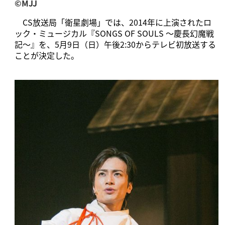
©︎MJJ
CS放送局「衛星劇場」では、2014年に上演されたロ
ック・ミュージカル『SONGS OF SOULS ～慶長幻魔戦
記～』を、5月9日（日）午後2:30からテレビ初放送する
ことが決定した。