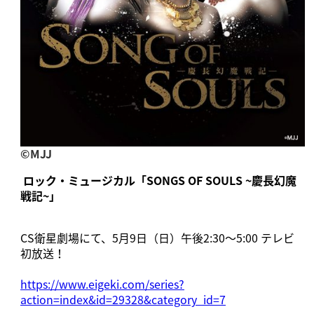
©︎MJJ
ロック・ミュージカル「SONGS OF SOULS ~慶長幻魔
戦記~」
CS衛星劇場にて、5月9日（日）午後2:30～5:00 テレビ
初放送！
https://www.eigeki.com/series?
action=index&id=29328&category_id=7