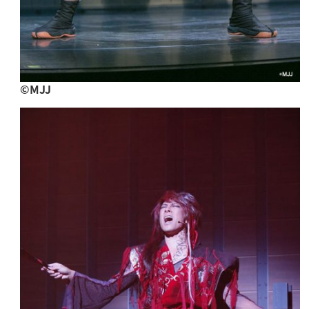
©︎MJJ