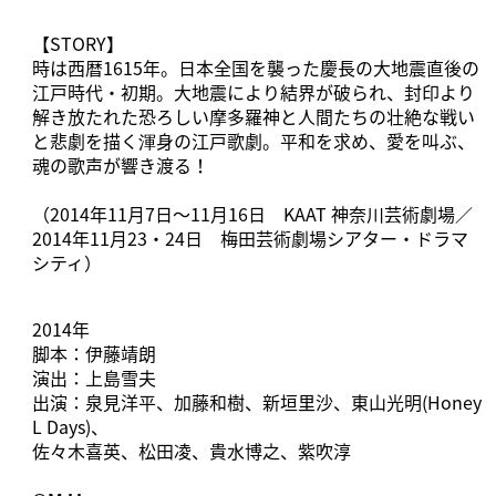
【STORY】
時は西暦1615年。日本全国を襲った慶長の大地震直後の
江戸時代・初期。大地震により結界が破られ、封印より
解き放たれた恐ろしい摩多羅神と人間たちの壮絶な戦い
と悲劇を描く渾身の江戸歌劇。平和を求め、愛を叫ぶ、
魂の歌声が響き渡る！
（2014年11月7日～11月16日 KAAT 神奈川芸術劇場／
2014年11月23・24日 梅田芸術劇場シアター・ドラマ
シティ）
2014年
脚本：伊藤靖朗
演出：上島雪夫
出演：泉見洋平、加藤和樹、新垣里沙、東山光明(Honey
L Days)、
佐々木喜英、松田凌、貴水博之、紫吹淳