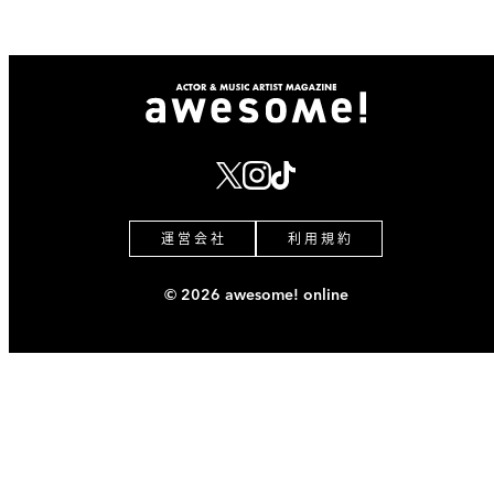
運 営 会 社
利 用 規 約
© 2026 awesome! online