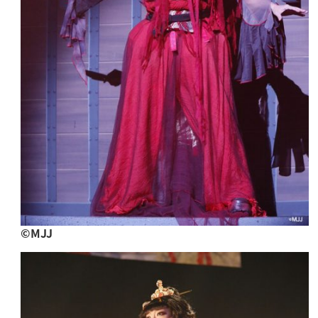
©︎MJJ