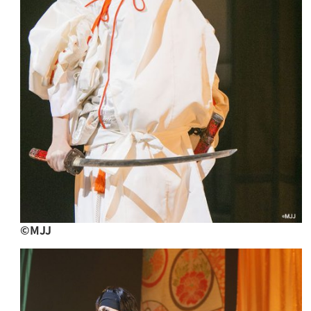
©︎MJJ