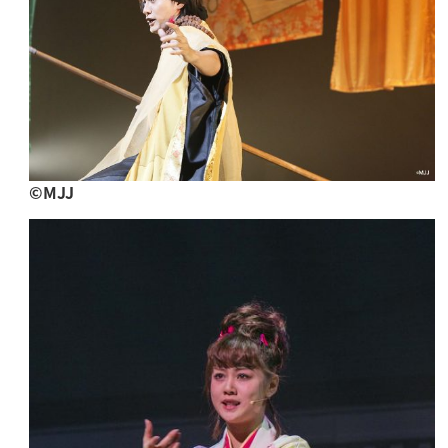
©︎MJJ