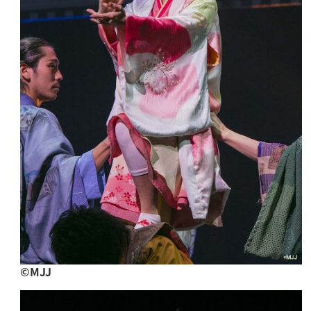
©︎MJJ