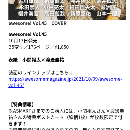
awesome! Vol.45 COVER
awesome! Vol.45
10月13日発売
B5変型／176ページ／¥1,650
表紙：小関裕太×渡邊圭祐
誌面のラインナップはこちら↓
https://awesomemagazine.jp/2021/10/09/awesome-
vol-45/
【特典情報】
※ASMARTさまでのご購入には、小関裕太さん×渡邊圭
祐さんの特典ポストカード（絵柄1枚）が枚数限定で付
きます！
※特典数量に限りがありますので、無くなり次第終了と