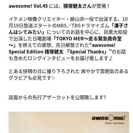
awesome! Vol.45
には、
猪塚健太さん
が登場！
イケメン映像クリエイター・緋山余一役で出演する、10
月19日放送スタートのMBS／TBSドラマイズム
「凛子さ
んはシてみたい」
についてのお話を中心に、目黒大知役
で出演した日曜劇場
「TOKYO MER～走る緊急救命室
～」
を終えての感想、先日解禁された
“awesome!
Special Edition 猪塚健太 「Special Thanks」”
のお話
も含めたロングインタビューをお届け致します♪
とある快晴の日に撮り下ろされた 爽やかで雰囲気のある
グラビアも必見です✨
誌面からの先行アザーカットを公開致します?