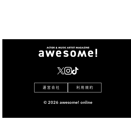
運 営 会 社
利 用 規 約
© 2026 awesome! online