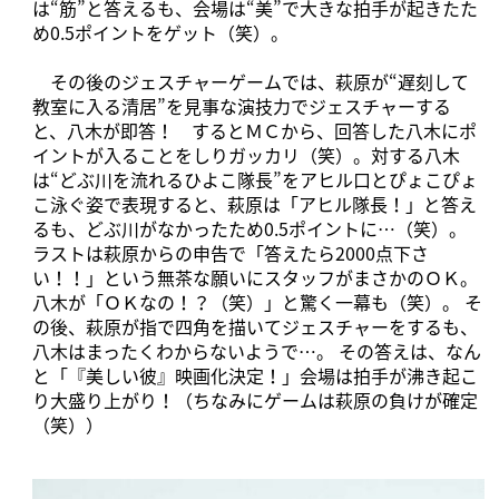
は“筋”と答えるも、会場は“美”で大きな拍手が起きたた
め0.5ポイントをゲット（笑）。
その後のジェスチャーゲームでは、萩原が“遅刻して
教室に入る清居”を見事な演技力でジェスチャーする
と、八木が即答！ するとＭＣから、回答した八木にポ
イントが入ることをしりガッカリ（笑）。対する八木
は“どぶ川を流れるひよこ隊長”をアヒル口とぴょこぴょ
こ泳ぐ姿で表現すると、萩原は「アヒル隊長！」と答え
るも、どぶ川がなかったため0.5ポイントに…（笑）。
ラストは萩原からの申告で「答えたら2000点下さ
い！！」という無茶な願いにスタッフがまさかのＯＫ。
八木が「ＯＫなの！？（笑）」と驚く一幕も（笑）。 そ
の後、萩原が指で四角を描いてジェスチャーをするも、
八木はまったくわからないようで…。 その答えは、なん
と「『美しい彼』映画化決定！」会場は拍手が沸き起こ
り大盛り上がり！（ちなみにゲームは萩原の負けが確定
（笑））