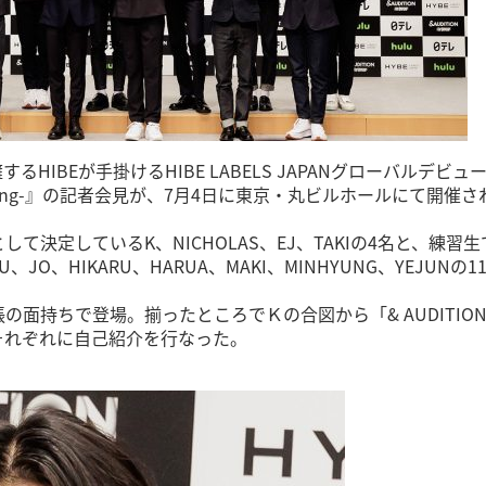
擁するHIBEが手掛けるHIBE LABELS JAPANグローバルデビュ
Howling-』の記者会見が、7月4日に東京・丸ビルホールにて開催
決定しているK、NICHOLAS、EJ、TAKIの4名と、練習
U、JO、HIKARU、HARUA、MAKI、MINHYUNG、YEJUNの1
面持ちで登場。揃ったところでＫの合図から「& AUDITIO
それぞれに自己紹介を行なった。