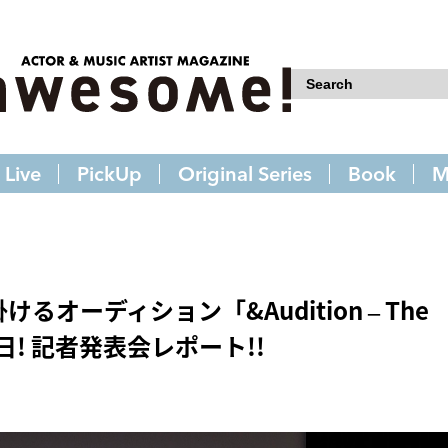
Live
PickUp
Original Series
Book
M
るオーディション「&Audition – The
来日! 記者発表会レポート!!