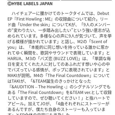
ⒸHYBE LABELS JAPAN
ハイチェアーに腰かけてのトークタイムでは、Debut
EP『First Howling : ME』の収録曲について紹介。リー
ド曲「Under the skin」についてKが、「9人のメンバー
の“変わりたい、一歩踏み出したい”という強い意志が込
められています。多様な心の声に9人が気づいて、声を挙
げる模様が描かれています」と話し、M2の「Scent of
you」は、「本能的に同じ想いを持っている誰かに惹か
れてゆく瞬間を、歌詞やサウンドで表現しています」と
HARUA、Ｍ3の「バズ恋 (BUZZ LOVE)」は、「単調な毎
日を変えてくれた人に対してのあふれだす想いや心の中
でバズっている感情が、ポップに表現されています」と
MAKIが説明。M4の「The Final Countdown」について
はTAKIが、「&TEAM誕生のきっかけとなった
『&AUDITION – The Howling -』のシグナルソングでも
ある「The Final Countdown」を&TEAM ver.として収録
していますので、ぜひ聴いてください！」と指ハートで
アピール。加えてJOが、「4曲それぞれにストーリーが
あるんですが、僕たち自身のストーリーも入っていま
す」とEP全体の内容にも言及した。