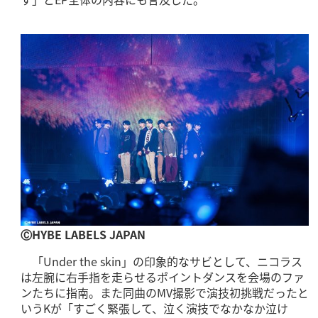
ⒸHYBE LABELS JAPAN
「Under the skin」の印象的なサビとして、ニコラス
は左腕に右手指を走らせるポイントダンスを会場のファ
ンたちに指南。また同曲のMV撮影で演技初挑戦だったと
いうKが「すごく緊張して、泣く演技でなかなか泣け