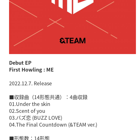
Debut EP
First Howling : ME
2022.12.7. Release
■収録曲（14形態共通）：4曲収録
01.Under the skin
02.Scent of you
03.バズ恋 (BUZZ LOVE)
04.The Final Countdown (&TEAM ver.)
■形態数：14形態