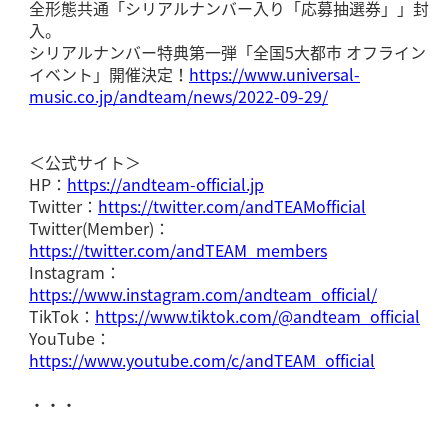
全形態共通「シリアルナンバー入り「応募抽選券」」封
入。
シリアルナンバー特典第一弾「全国5大都市 オフライン
イベント」開催決定！
https://www.universal-
music.co.jp/andteam/news/2022-09-29/
＜公式サイト＞
HP：
https://andteam-official.jp
Twitter：
https://twitter.com/andTEAMofficial
Twitter(Member)：
https://twitter.com/andTEAM_members
Instagram：
https://www.instagram.com/andteam_official/
TikTok：
https://www.tiktok.com/@andteam_official
YouTube：
https://www.youtube.com/c/andTEAM_official
・・・