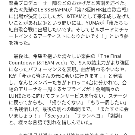
楽曲プロデューサー陣などのおかげだと感謝を述べた。
また≪先輩のLE SSERAFIMが『第73回NHK紅白歌合戦』
に出場が決定しましたが、&TEAMとして来年成し遂げた
いことがあれば≫という問いには、YUMAが「僕たちも
紅白歌合戦に出場したいです。そしてビルボードにチャ
ートインするアーティストになりたいです！」という夢
を語った。
最後は、希望を抱いた清々しい楽曲の「The Final
Countdown (&TEAM ver.)」で、9人の結束力がより強固
になったパフォーマンスを表現。曲が終わるやいなや、
Kが「今から皆さんの元に会いに行きます！」と発表
し、なんとメンバーたちがトロッコ4台に分かれて、会
場のアリーナを一周するサプライズが！会場隅々の
LUNÉたちに向けてファンサービスを行ない、ステージ
に戻ってからも、「帰りたくない」「もう一周したい」
と名残惜しげ。最後の別れの瞬間まで、「またすぐに会
いましょう！」「See you!」「サランヘヨ」「謝謝」
と、様々な言語で別れを惜しんでいた。