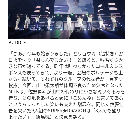
BUDDiiS
「さあ、今年も始まりました」とリョウガ（超特急）が
口火を切り「楽しんでるかい！」と煽ると、客席から大
きな声が返ってくる。昨年は叶わなかったコール＆レス
ポンスも戻ってきて、より一層、会場のボルテージも上
がる。続いて、それぞれのグループの代表者が一言ずつ
挨拶。今回、山中柔太朗が体調不良のため欠席となった
M!LKは、佐野勇斗が山中の代わりに小さなぬいぐるみを
持ち、髪の毛をあげると頭に「ごめんね」と書いてある
というちょっとした笑いも交えた謝罪を。同じく伊藤壮
吾を欠いた9人組のSUPER★DRAGONは「8人でも盛り
上げたい」（飯島颯）と決意を語る。