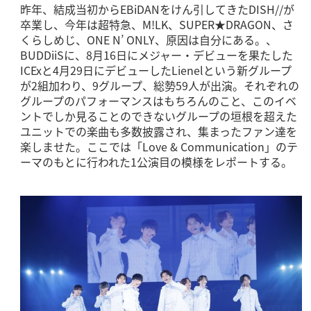
昨年、結成当初からEBiDANをけん引してきたDISH//が
卒業し、今年は超特急、M!LK、SUPER★DRAGON、さ
くらしめじ、ONE N’ ONLY、原因は自分にある。、
BUDDiiSに、8月16日にメジャー・デビューを果たした
ICExと4月29日にデビューしたLienelという新グループ
が2組加わり、9グループ、総勢59人が出演。それぞれの
グループのパフォーマンスはもちろんのこと、このイベ
ントでしか見ることのできないグループの垣根を超えた
ユニットでの楽曲も多数披露され、集まったファン達を
楽しませた。ここでは「Love & Communication」のテ
ーマのもとに行われた1公演目の模様をレポートする。