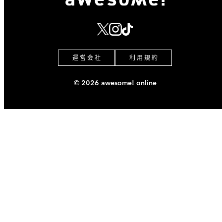
運 営 会 社
利 用 規 約
© 2026 awesome! online