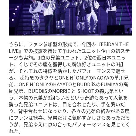
さらに、ファン参加型の形式で、今回の『EBiDAN THE
LIVE』での披露を掛けて争われたユニット企画の初ステ
ージも実施。1位の兄弟ユニット、2位の西日本ユニッ
ト、くじでその座を獲得した韓流好きユニットの3組
が、それぞれの特徴を活かしたパフォーマンスで魅せ
る。 超特急のタクヤとONE N’ ONLYのNAOYAの草川兄
弟、ONE N’ ONLYのHAYATOとBUDDiiSのFUMIYAの高
尾兄弟、BUDDiiSのMORRIE と SHOOTの森兄弟とい
う、本物の兄弟が3組もいるという奇跡もあって人気を
誇った兄弟ユニットは、目を合わせたり、手を繋いだ
り、背中合わせになったり、各々の兄弟の絡みがある度
にファンは歓喜。兄弟だけに気恥ずかしさもあっただろ
うが、兄弟ゆえに息の合ったパフォーマンスを見せてく
れた。