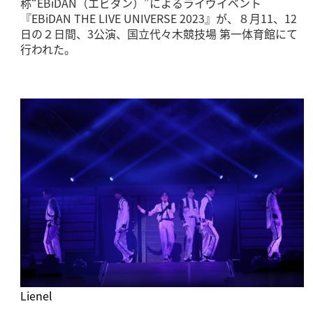
称“EBiDAN（エビダン）”によるライヴイベント
『EBiDAN THE LIVE UNIVERSE 2023』が、８月11、12
日の２日間、3公演、国立代々木競技場 第一体育館にて
行われた。
Lienel