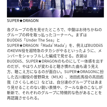
SUPER★DRAGON
各グループの色を見せたところで、中盤はお待ちかねの
グループの枠を取っ払ったコーナーへ。まずは
BUDDiiS「Under The Sea」と
SUPER★DRAGON「Mada’ Mada’」を、例えばBUDDiiS
のKEVIN役を超特急のタカシがやるといったように、メ
ンバーをシャッフルした編成で見せる。衣装は
BUDDiiS、SUPER★DRAGONのものにして一体感を出す
のだが、やはり人が変わると聴き慣れた曲も違う見え
方、聴こえ方になるのが面白い。SUPER★DRAGONに扮
した古川毅役の曽野舜太（M!LK）、池田彪馬役の髙田彪
我（さくらしめじ）などは、自分達のグループではあま
り見せることのない鋭い表情や、クールな身のこなしが
斬新で、それぞれのグループに特徴的な色があることを
再認識させられる。