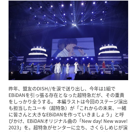
昨年、盟友のDISH//を涙で送り出し、今年は1組で
EBiDANを引っ張る存在となった超特急だが、その重責
をしっかり全うする。 本編ラストは今回のステージ演出
も担当したユーキ（超特急）が「これからの未来、一緒
に皆さんと大きなEBiDANを作っていきましょう」と呼
びかけ、EBiDANオリジナル曲の「New day! New wave!
2023」を。超特急がセンターに立ち、さくらしめじが演