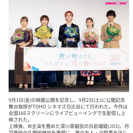
9月1日(金)の映画公開を記念し、9月2日(土)に公開記念
舞台挨拶がTOHO シネマズ日比谷にて行われた。今作は
全国166スクリーンにライブビューイングで生配信し上
映された。
上映後、W主演を務めた深川青磁役の白岩瑠姫(JO1)、丹
羽茜役の久間田琳加を筆頭に、茜の友人・沙耶香を演じ