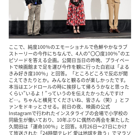
ここで、純度100％のエモーショナルで色鮮やかなラブ
ストーリーの今作にちなんで、4人の“〇〇度100％”のエ
ピソードを答える企画。公開日当日の昨晩、プライベー
トで映画館まで足を運び今作を観に行った白岩は「よる
きみ好き度100％」と回答。「ところどころで反応が聞
こえてきたりとか。みんなと観るのが楽しかったです。
本当はエンドロールの時に挨拶して帰ろうかなと思った
くらい”いるよ！”っていうのを伝えたかったんですけ
ど…。ちゃんと横見てくださいね、皆さん（笑）」とフ
ァンをドキッとさせる。前日の夜、映画の公式
Instagramで行われたインスタライブの会場で小学校の
同級生が働いており、10年ぶりに偶然の再会を果たした
久間田は「運命100％」と回答。8月26日〜27日にかけ
て放送された「24時間テレビ 愛は地球を救う」でマラソ