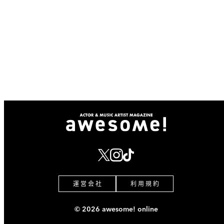
運 営 会 社
利 用 規 約
© 2026 awesome! online