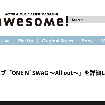
Live
PickUp
Original Series
Book
M
ブ「ONE N’ SWAG ～All out～」を詳細