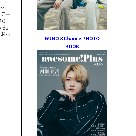
 ～
ステー
彼ら
ある。
もあっ
GUNO×Chance PHOTO
BOOK