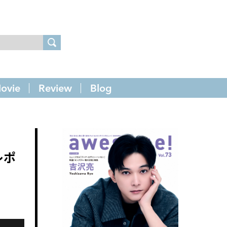
ovie
Review
Blog
レポ