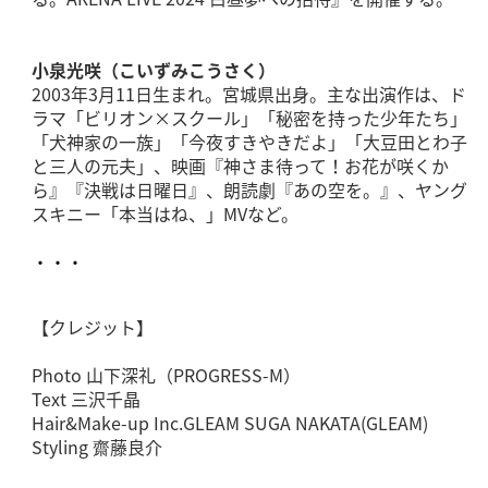
小泉光咲（こいずみこうさく）
2003年3月11日生まれ。宮城県出身。主な出演作は、ド
ラマ「ビリオン×スクール」「秘密を持った少年たち」
「犬神家の一族」「今夜すきやきだよ」「大豆田とわ子
と三人の元夫」、映画『神さま待って！お花が咲くか
ら』『決戦は日曜日』、朗読劇『あの空を。』、ヤング
スキニー「本当はね、」MVなど。
・・・
【クレジット】
Photo 山下深礼（PROGRESS-M）
Text 三沢千晶
Hair&Make-up Inc.GLEAM SUGA NAKATA(GLEAM)
Styling 齋藤良介