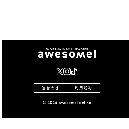
運 営 会 社
利 用 規 約
© 2026 awesome! online