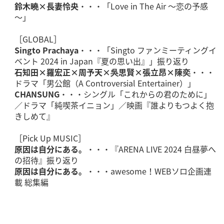
鈴木曉×長妻怜央
・・・「Love in The Air ～恋の予感
～」
［GLOBAL］
Singto Prachaya
・・・「Singto ファンミーティングイ
ベント 2024 in Japan『夏の思い出』」振り返り
石知田×羅宏正×周予天×吳思賢×張立昂×陳奕
・・・
ドラマ「男公館（A Controversial Entertainer）」
CHANSUNG
・・・シングル「これからの君のために」
／ドラマ「純喫茶イニョン」／映画『誰よりもつよく抱
きしめて』
［Pick Up MUSIC］
原因は自分にある。
・・・『ARENA LIVE 2024 白昼夢へ
の招待』振り返り
原因は自分にある。
・・・awesome！WEBソロ企画連
載 総集編