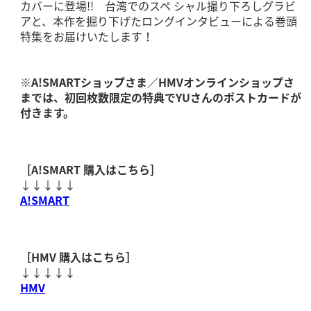
カバーに登場!! 台湾でのスペ シャル撮り下ろしグラビ
アと、本作を掘り下げたロングインタビューによる巻頭
特集をお届けいたします！
※A!SMARTショップさま／
HMVオンラインショップさ
ま
では、初回枚数限定の特典で
YU
さんのポストカードが
付きます。
［
A!SMART
購入はこちら］
↓↓↓↓↓
A!SMART
［
HMV
購入はこちら］
↓↓↓↓↓
HMV