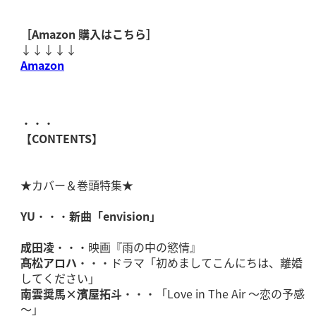
［
Amazon
購入はこちら］
↓↓↓↓↓
Amazon
・・・
【CONTENTS】
★カバー＆巻頭特集★
YU
・・・
新曲「envision」
成田凌
・・・映画『雨の中の慾情』
髙松アロハ
・・・ドラマ「初めましてこんにちは、離婚
してください」
南雲奨馬×濱屋拓斗
・・・「Love in The Air ～恋の予感
～」