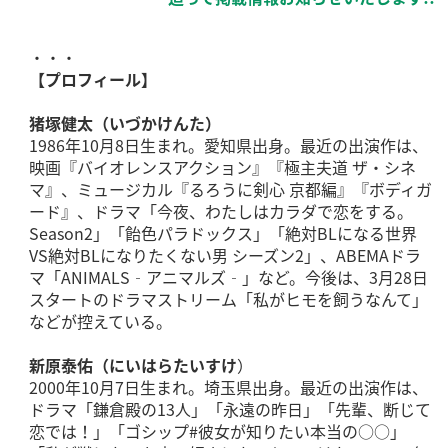
・・・
【プロフィール】
猪塚健太（いづかけんた）
1986年10月8日生まれ。愛知県出身。最近の出演作は、
映画『バイオレンスアクション』『極主夫道 ザ・シネ
マ』、ミュージカル『るろうに剣心 京都編』『ボディガ
ード』、ドラマ「今夜、わたしはカラダで恋をする。
Season2」「飴色パラドックス」「絶対BLになる世界
VS絶対BLになりたくない男 シーズン2」、ABEMAドラ
マ「ANIMALS‐アニマルズ‐」など。今後は、3月28日
スタートのドラマストリーム「私がヒモを飼うなんて」
などが控えている。
新原泰佑（にいはらたいすけ
）
2000年10月7日生まれ。埼玉県出身。最近の出演作は、
ドラマ「鎌倉殿の13人」「永遠の昨日」「先輩、断じて
恋では！」「ゴシップ#彼女が知りたい本当の○○」