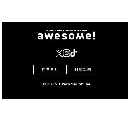
運 営 会 社
利 用 規 約
© 2026 awesome! online